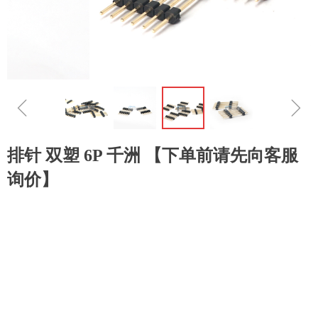
ꁆ
ꁇ
排针 双塑 6P 千洲 【下单前请先向客服
询价】