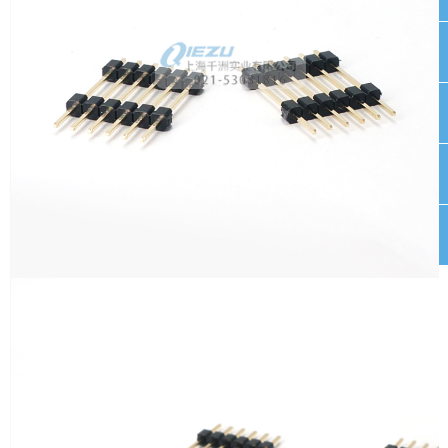
뀩
뀥
낃
녕