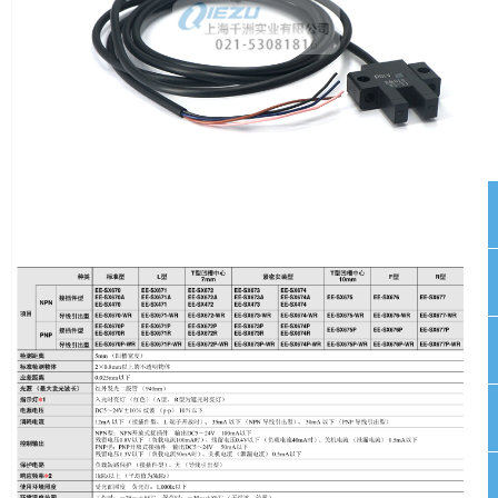
끅
뀩
뀥
낃
녕