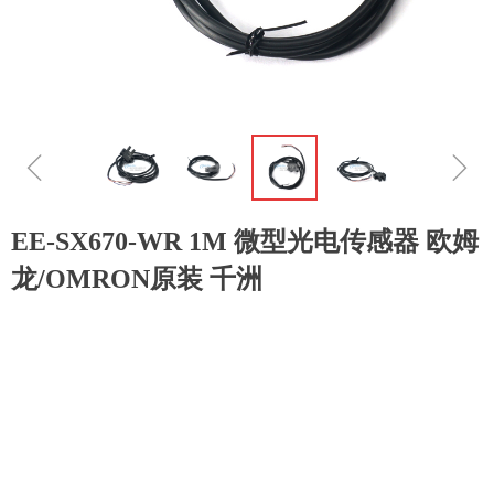
ꁆ
ꁇ
EE-SX670-WR 1M 微型光电传感器 欧姆
龙/OMRON原装 千洲