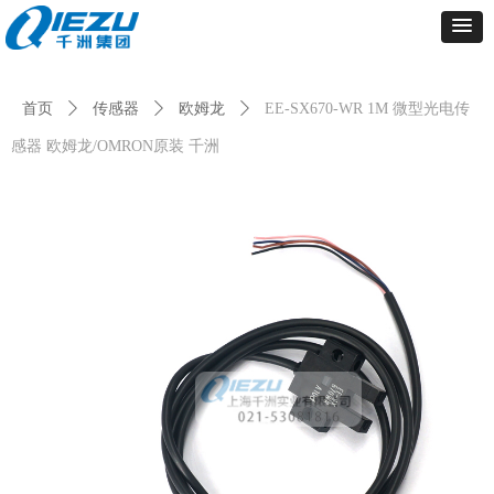
首页
ꄲ
传感器
ꄲ
欧姆龙
ꄲ
EE-SX670-WR 1M 微型光电传
感器 欧姆龙/OMRON原装 千洲